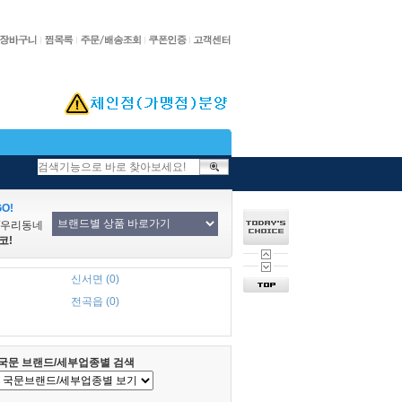
O!
/우리동네
코!
신서면 (0)
전곡읍 (0)
국문 브랜드/세부업종별 검색