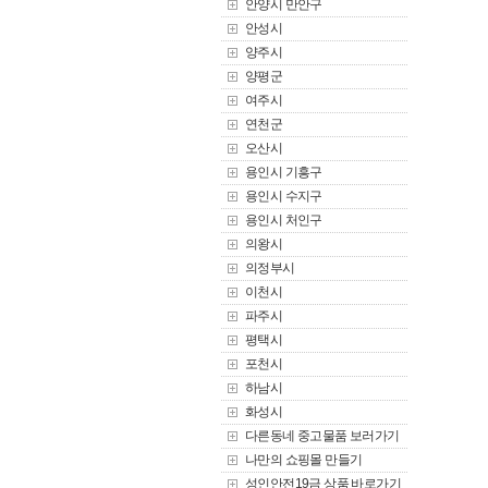
안양시 만안구
안성시
양주시
양평군
여주시
연천군
오산시
용인시 기흥구
용인시 수지구
용인시 처인구
의왕시
의정부시
이천시
파주시
평택시
포천시
하남시
화성시
다른동네 중고물품 보러가기
나만의 쇼핑몰 만들기
성인안전19금 상품 바로가기