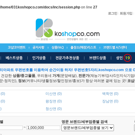
/home/031koshopco.com/docs/inc/session.php
on line
27
리아파트 우편번호를 이용하여 순간이동 하자! 우편번호5자리.koshopco.com 으로 G
 건강한
상품/중고물품
, 우리동네
가게
(문앞배달),
전문가
(재능기부/강사/1인지식기업
꾼-정치인),
정보
(커뮤니티/생활정보/할인정보/홍보)가 항상 여러분 곁에 있는 곳!
코샵
(0)
미산면 (0)
백학면 (0)
(0)
왕징면 (0)
장남면 (0)
)
청산면 (0)
별
영문 브랜드/세부업종별 검색
~