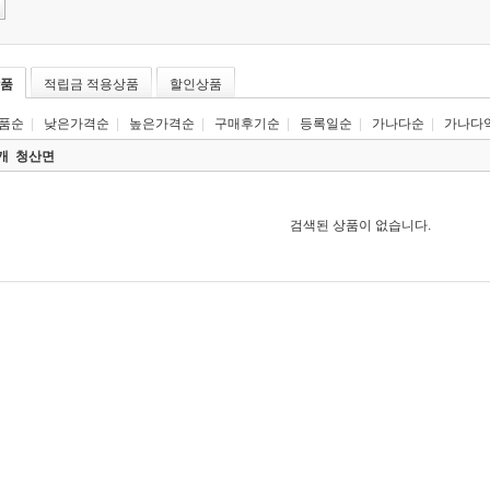
품
적립금 적용상품
할인상품
품순
|
낮은가격순
|
높은가격순
|
구매후기순
|
등록일순
|
가나다순
|
가나다
0개
청산면
검색된 상품이 없습니다.