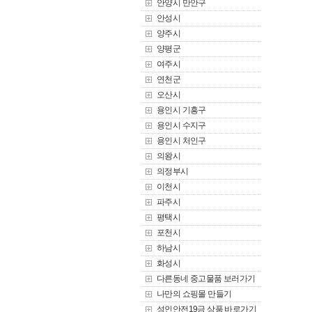
안양시 만안구
안성시
양주시
양평군
여주시
연천군
오산시
용인시 기흥구
용인시 수지구
용인시 처인구
의왕시
의정부시
이천시
파주시
평택시
포천시
하남시
화성시
다른동네 중고물품 보러가기
나만의 쇼핑몰 만들기
성인안전19금 상품 바로가기