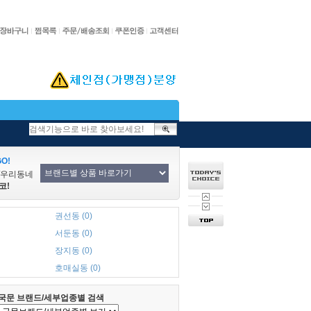
O!
/우리동네
코!
권선동 (0)
서둔동 (0)
장지동 (0)
호매실동 (0)
국문 브랜드/세부업종별 검색