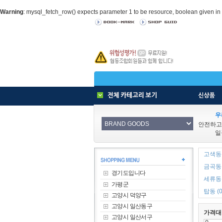
Warning
: mysql_fetch_row() expects parameter 1 to be resource, boolean given in
우
안전하고
일
고색동 
금곡동 
경기도입니다
세류동 
가평군
탑동 (0
고양시 덕양구
고양시 일산동구
가격대
고양시 일산서구