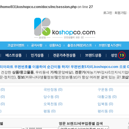
/home/031koshopco.com/docs/inc/session.php
on line
27
리아파트 우편번호를 이용하여 순간이동 하자! 우편번호5자리.koshopco.com 으로 G
 건강한
상품/중고물품
, 우리동네
가게
(문앞배달),
전문가
(재능기부/강사/1인지식기업
꾼-정치인),
정보
(커뮤니티/생활정보/할인정보/홍보)가 항상 여러분 곁에 있는 곳!
코샵
(0)
곡반정동 (0)
구운동 (0)
(0)
당수동 (0)
대황교동 (0)
(0)
오목천동 (0)
입북동 (0)
)
평동 (0)
평리동 (0)
별
영문 브랜드/세부업종별 검색