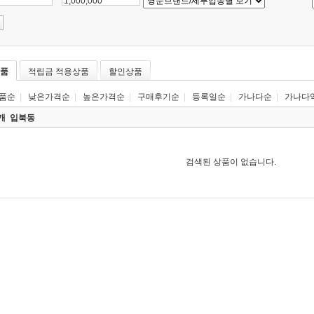
~
품
적립금 적용상품
할인상품
품순
|
낮은가격순
|
높은가격순
|
구매후기순
|
등록일순
|
가나다순
|
가나다
0개
입북동
검색된 상품이 없습니다.