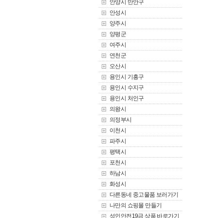
안양시 만안구
안성시
양주시
양평군
여주시
연천군
오산시
용인시 기흥구
용인시 수지구
용인시 처인구
의왕시
의정부시
이천시
파주시
평택시
포천시
하남시
화성시
다른동네 중고물품 보러가기
나만의 쇼핑몰 만들기
성인안전19금 상품 바로가기