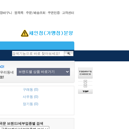
O!
/우리동네
코!
구래동 (0)
사우동 (0)
장기동 (0)
국문 브랜드/세부업종별 검색