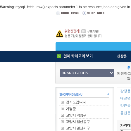
Warning
: mysql_fetch_row() expects parameter 1 to be resource, boolean given in
우
안전하고
일
감정동 
대곶면 
경기도입니다
양촌읍 
가평군
통진읍 
고양시 덕양구
고양시 일산동구
가격대
고양시 일산서구