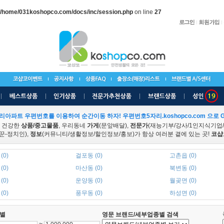
/home/031koshopco.com/docs/inc/session.php
on line
27
리아파트 우편번호를 이용하여 순간이동 하자! 우편번호5자리.koshopco.com 으로 G
 건강한
상품/중고물품
, 우리동네
가게
(문앞배달),
전문가
(재능기부/강사/1인지식기업
꾼-정치인),
정보
(커뮤니티/생활정보/할인정보/홍보)가 항상 여러분 곁에 있는 곳!
코샵
(0)
걸포동 (0)
고촌읍 (0)
(0)
마산동 (0)
북변동 (0)
(0)
운양동 (0)
월곶면 (0)
(0)
풍무동 (0)
하성면 (0)
별
영문 브랜드/세부업종별 검색