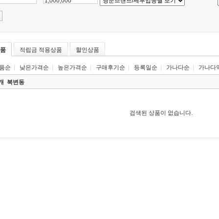
~
품
적립금 적용상품
할인상품
품순
|
낮은가격순
|
높은가격순
|
구매후기순
|
등록일순
|
가나다순
|
가나다
0개
북변동
검색된 상품이 없습니다.