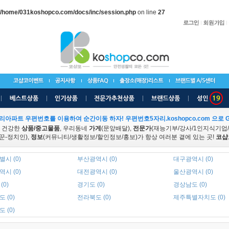
/home/031koshopco.com/docs/inc/session.php
on line
27
리아파트 우편번호를 이용하여 순간이동 하자! 우편번호5자리.koshopco.com 으로 G
 건강한
상품/중고물품
, 우리동네
가게
(문앞배달),
전문가
(재능기부/강사/1인지식기업
꾼-정치인),
정보
(커뮤니티/생활정보/할인정보/홍보)가 항상 여러분 곁에 있는 곳!
코샵
시 (0)
부산광역시 (0)
대구광역시 (0)
시 (0)
대전광역시 (0)
울산광역시 (0)
(0)
경기도 (0)
경상남도 (0)
 (0)
전라북도 (0)
제주특별자치도 (0)
 (0)