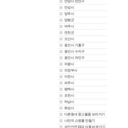
안양시 만안구
안성시
양주시
양평군
여주시
연천군
오산시
용인시 기흥구
용인시 수지구
용인시 처인구
의왕시
의정부시
이천시
파주시
평택시
포천시
하남시
화성시
다른동네 중고물품 보러가기
나만의 쇼핑몰 만들기
성인안전19금 상품 바로가기