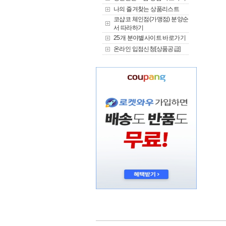
나의 즐겨찾는 상품리스트
코샵코 체인점(가맹점) 분양순
서 따라하기
25개 분야별사이트 바로가기
온라인 입점신청[상품공급]