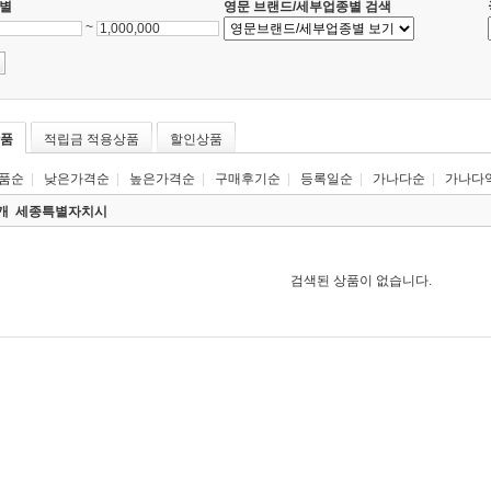
별
영문 브랜드/세부업종별 검색
~
품
적립금 적용상품
할인상품
품순
|
낮은가격순
|
높은가격순
|
구매후기순
|
등록일순
|
가나다순
|
가나다
0개
세종특별자치시
검색된 상품이 없습니다.