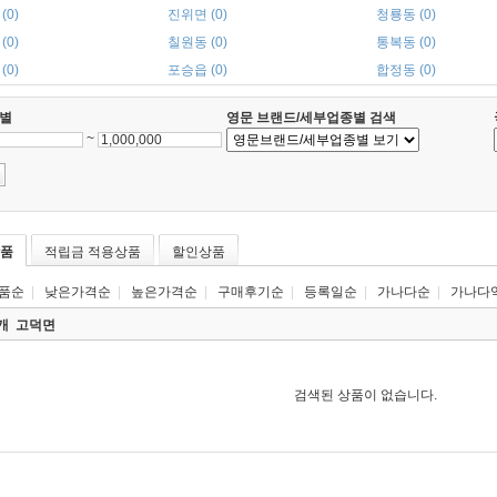
(0)
진위면 (0)
청룡동 (0)
(0)
칠원동 (0)
통복동 (0)
(0)
포승읍 (0)
합정동 (0)
별
영문 브랜드/세부업종별 검색
~
품
적립금 적용상품
할인상품
품순
|
낮은가격순
|
높은가격순
|
구매후기순
|
등록일순
|
가나다순
|
가나다
0개
고덕면
검색된 상품이 없습니다.