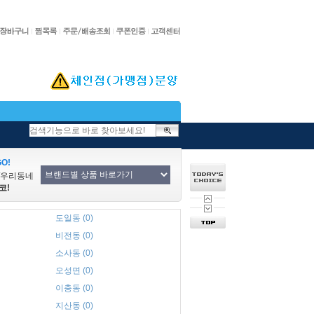
O!
/우리동네
코!
도일동 (0)
비전동 (0)
소사동 (0)
오성면 (0)
이충동 (0)
지산동 (0)