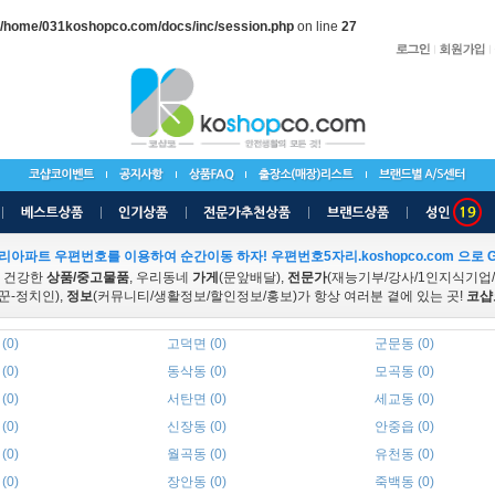
/home/031koshopco.com/docs/inc/session.php
on line
27
리아파트 우편번호를 이용하여 순간이동 하자! 우편번호5자리.koshopco.com 으로 G
 건강한
상품/중고물품
, 우리동네
가게
(문앞배달),
전문가
(재능기부/강사/1인지식기업
꾼-정치인),
정보
(커뮤니티/생활정보/할인정보/홍보)가 항상 여러분 곁에 있는 곳!
코샵
(0)
고덕면 (0)
군문동 (0)
(0)
동삭동 (0)
모곡동 (0)
(0)
서탄면 (0)
세교동 (0)
(0)
신장동 (0)
안중읍 (0)
(0)
월곡동 (0)
유천동 (0)
(0)
장안동 (0)
죽백동 (0)