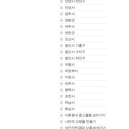
안양시 만안구
안성시
양주시
양평군
여주시
연천군
오산시
용인시 기흥구
용인시 수지구
용인시 처인구
의왕시
의정부시
이천시
파주시
평택시
포천시
하남시
화성시
다른동네 중고물품 보러가기
나만의 쇼핑몰 만들기
성인안전19금 상품 바로가기