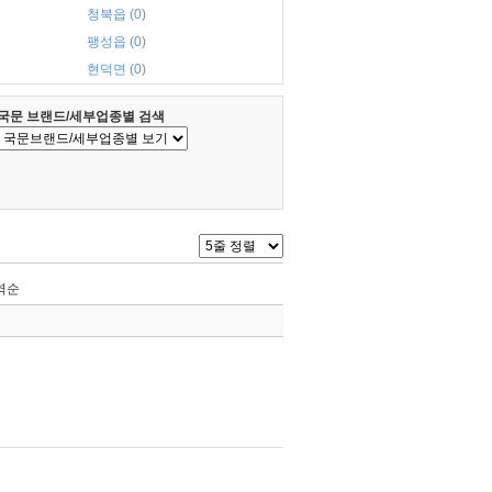
청북읍 (0)
팽성읍 (0)
현덕면 (0)
국문 브랜드/세부업종별 검색
역순