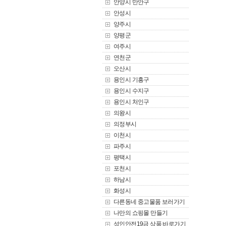
안양시 만안구
안성시
양주시
양평군
여주시
연천군
오산시
용인시 기흥구
용인시 수지구
용인시 처인구
의왕시
의정부시
이천시
파주시
평택시
포천시
하남시
화성시
다른동네 중고물품 보러가기
나만의 쇼핑몰 만들기
성인안전19금 상품 바로가기