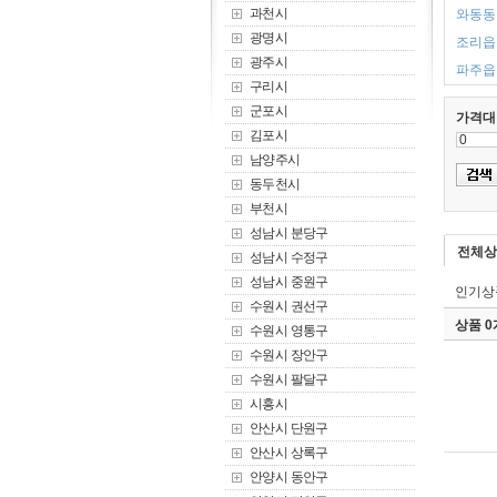
과천시
와동동 
광명시
조리읍 
광주시
파주읍 
구리시
군포시
가격대
김포시
남양주시
동두천시
부천시
성남시 분당구
전체상
성남시 수정구
성남시 중원구
인기상
수원시 권선구
상품 
수원시 영통구
수원시 장안구
수원시 팔달구
시흥시
안산시 단원구
안산시 상록구
안양시 동안구