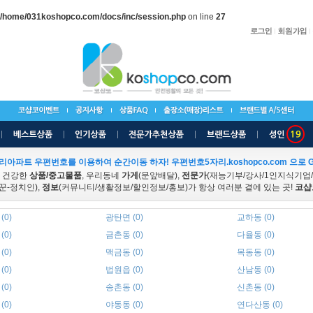
/home/031koshopco.com/docs/inc/session.php
on line
27
리아파트 우편번호를 이용하여 순간이동 하자! 우편번호5자리.koshopco.com 으로 G
 건강한
상품/중고물품
, 우리동네
가게
(문앞배달),
전문가
(재능기부/강사/1인지식기업
꾼-정치인),
정보
(커뮤니티/생활정보/할인정보/홍보)가 항상 여러분 곁에 있는 곳!
코샵
(0)
광탄면 (0)
교하동 (0)
(0)
금촌동 (0)
다율동 (0)
(0)
맥금동 (0)
목동동 (0)
(0)
법원읍 (0)
산남동 (0)
(0)
송촌동 (0)
신촌동 (0)
(0)
야동동 (0)
연다산동 (0)