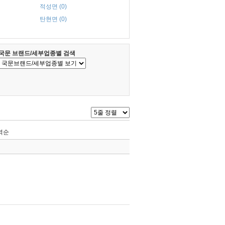
적성면 (0)
탄현면 (0)
국문 브랜드/세부업종별 검색
역순