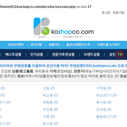
/home/031koshopco.com/docs/inc/session.php
on line
27
리아파트 우편번호를 이용하여 순간이동 하자! 우편번호5자리.koshopco.com 으로 G
 건강한
상품/중고물품
, 우리동네
가게
(문앞배달),
전문가
(재능기부/강사/1인지식기업
꾼-정치인),
정보
(커뮤니티/생활정보/할인정보/홍보)가 항상 여러분 곁에 있는 곳!
코샵
(0)
교동 (0)
구천동 (0)
(0)
매교동 (0)
매산로1가 (0)
가 (0)
매향동 (0)
북수동 (0)
)
우만동 (0)
인계동 (0)
)
지동 (0)
팔달로1가 (0)
가 (0)
화서동 (0)