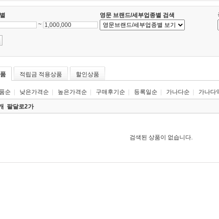
별
영문 브랜드/세부업종별 검색
~
품
적립금 적용상품
할인상품
품순
|
낮은가격순
|
높은가격순
|
구매후기순
|
등록일순
|
가나다순
|
가나다
0개
팔달로2가
검색된 상품이 없습니다.