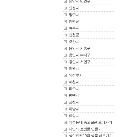
안양시 만안구
안성시
양주시
양평군
여주시
연천군
오산시
용인시 기흥구
용인시 수지구
용인시 처인구
의왕시
의정부시
이천시
파주시
평택시
포천시
하남시
화성시
다른동네 중고물품 보러가기
나만의 쇼핑몰 만들기
성인안전19금 상품 바로가기