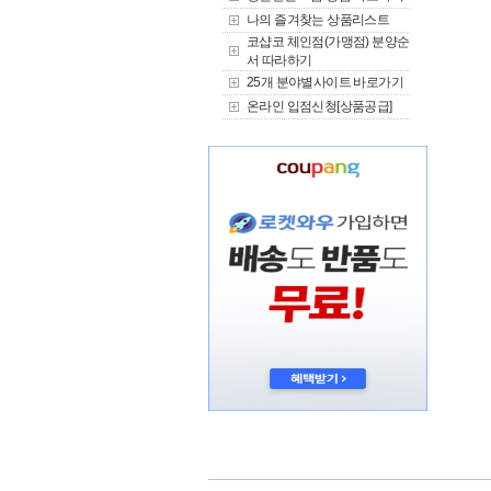
나의 즐겨찾는 상품리스트
코샵코 체인점(가맹점) 분양순
서 따라하기
25개 분야별사이트 바로가기
온라인 입점신청[상품공급]