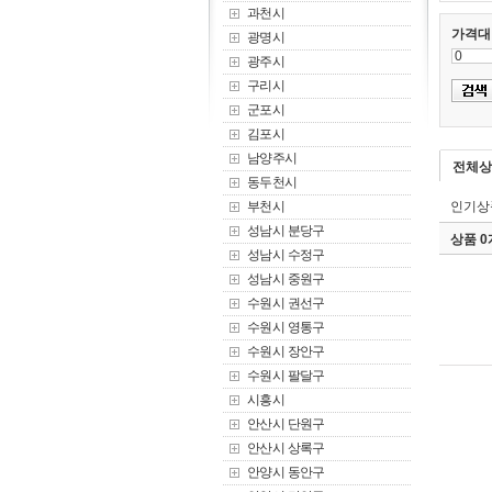
과천시
가격대
광명시
광주시
구리시
군포시
김포시
남양주시
전체상
동두천시
부천시
인기상
성남시 분당구
상품 
성남시 수정구
성남시 중원구
수원시 권선구
수원시 영통구
수원시 장안구
수원시 팔달구
시흥시
안산시 단원구
안산시 상록구
안양시 동안구