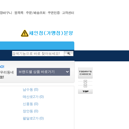
O!
/우리동네
코!
남수동 (0)
매산로2가 (0)
신풍동 (0)
장안동 (0)
팔달로2가 (0)