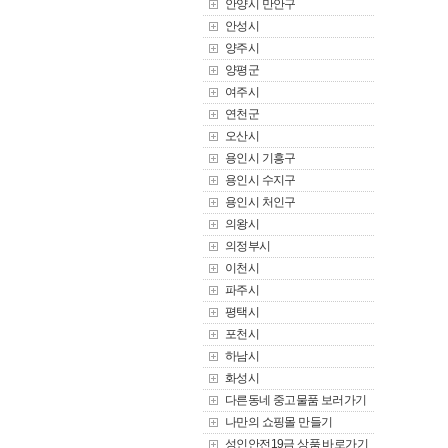
안양시 만안구
안성시
양주시
양평군
여주시
연천군
오산시
용인시 기흥구
용인시 수지구
용인시 처인구
의왕시
의정부시
이천시
파주시
평택시
포천시
하남시
화성시
다른동네 중고물품 보러가기
나만의 쇼핑몰 만들기
성인안전19금 상품 바로가기