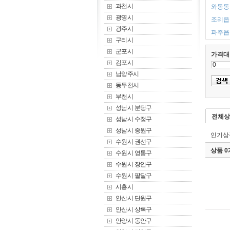
과천시
와동동 
광명시
조리읍 
광주시
파주읍 
구리시
군포시
가격대
김포시
남양주시
동두천시
부천시
성남시 분당구
전체상
성남시 수정구
성남시 중원구
인기상
수원시 권선구
상품 
수원시 영통구
수원시 장안구
수원시 팔달구
시흥시
안산시 단원구
안산시 상록구
안양시 동안구