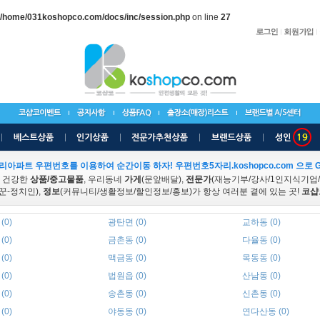
/home/031koshopco.com/docs/inc/session.php
on line
27
리아파트 우편번호를 이용하여 순간이동 하자! 우편번호5자리.koshopco.com 으로 G
 건강한
상품/중고물품
, 우리동네
가게
(문앞배달),
전문가
(재능기부/강사/1인지식기업
꾼-정치인),
정보
(커뮤니티/생활정보/할인정보/홍보)가 항상 여러분 곁에 있는 곳!
코샵
(0)
광탄면 (0)
교하동 (0)
(0)
금촌동 (0)
다율동 (0)
(0)
맥금동 (0)
목동동 (0)
(0)
법원읍 (0)
산남동 (0)
(0)
송촌동 (0)
신촌동 (0)
(0)
야동동 (0)
연다산동 (0)