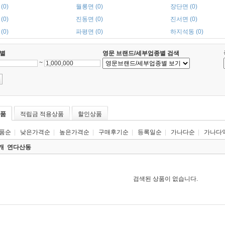
(0)
월롱면 (0)
장단면 (0)
(0)
진동면 (0)
진서면 (0)
(0)
파평면 (0)
하지석동 (0)
별
영문 브랜드/세부업종별 검색
~
품
적립금 적용상품
할인상품
품순
|
낮은가격순
|
높은가격순
|
구매후기순
|
등록일순
|
가나다순
|
가나다
0개
연다산동
검색된 상품이 없습니다.