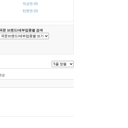
적성면 (0)
탄현면 (0)
국문 브랜드/세부업종별 검색
역순