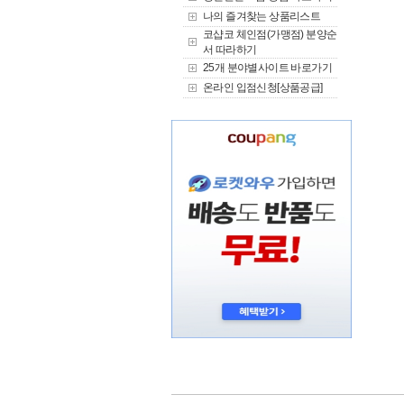
나의 즐겨찾는 상품리스트
코샵코 체인점(가맹점) 분양순
서 따라하기
25개 분야별사이트 바로가기
온라인 입점신청[상품공급]