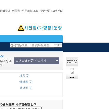
O!
/우리동네
코!
사동 (0)
양상동 (0)
장상동 (0)
국문 브랜드/세부업종별 검색