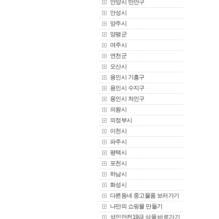
안양시 만안구
안성시
양주시
양평군
여주시
연천군
오산시
용인시 기흥구
용인시 수지구
용인시 처인구
의왕시
의정부시
이천시
파주시
평택시
포천시
하남시
화성시
다른동네 중고물품 보러가기
나만의 쇼핑몰 만들기
성인안전19금 상품 바로가기