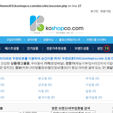
/home/031koshopco.com/docs/inc/session.php
on line
27
리아파트 우편번호를 이용하여 순간이동 하자! 우편번호5자리.koshopco.com 으로 G
 건강한
상품/중고물품
, 우리동네
가게
(문앞배달),
전문가
(재능기부/강사/1인지식기업
꾼-정치인),
정보
(커뮤니티/생활정보/할인정보/홍보)가 항상 여러분 곁에 있는 곳!
코샵
(0)
본오동 (0)
부곡동 (0)
(0)
성포동 (0)
수암동 (0)
(0)
이동 (0)
일동 (0)
(0)
팔곡이동 (0)
팔곡일동 (0)
별
영문 브랜드/세부업종별 검색