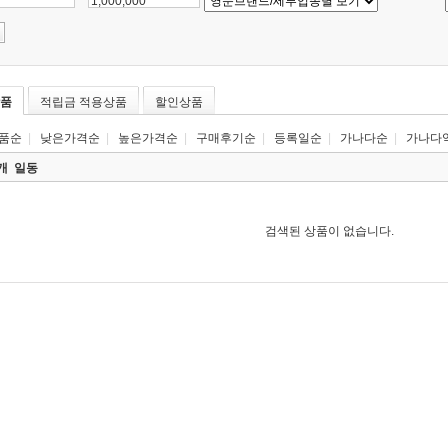
~
품
적립금 적용상품
할인상품
품순
|
낮은가격순
|
높은가격순
|
구매후기순
|
등록일순
|
가나다순
|
가나다
0개
일동
검색된 상품이 없습니다.