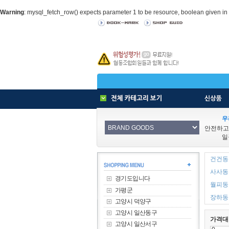
Warning
: mysql_fetch_row() expects parameter 1 to be resource, boolean given in
우
안전하고
일
건건동 
사사동 
경기도입니다
월피동 
가평군
장하동 
고양시 덕양구
고양시 일산동구
가격대
고양시 일산서구