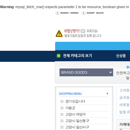
Warning
: mysql_fetch_row() expects parameter 1 to be resource, boolean given in
우
안전하고
일
고색동 
금곡동 
경기도입니다
세류동 
가평군
탑동 (0
고양시 덕양구
고양시 일산동구
가격대
고양시 일산서구