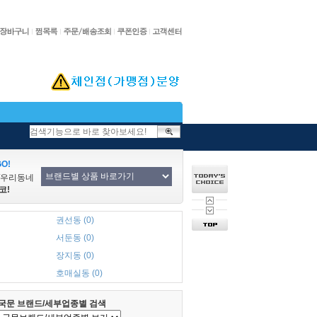
O!
/우리동네
코!
권선동 (0)
서둔동 (0)
장지동 (0)
호매실동 (0)
국문 브랜드/세부업종별 검색