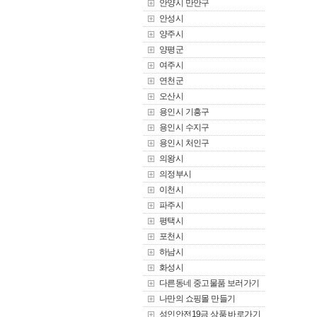
안양시 만안구
안성시
양주시
양평군
여주시
연천군
오산시
용인시 기흥구
용인시 수지구
용인시 처인구
의왕시
의정부시
이천시
파주시
평택시
포천시
하남시
화성시
다른동네 중고물품 보러가기
나만의 쇼핑몰 만들기
성인안전19금 상품 바로가기