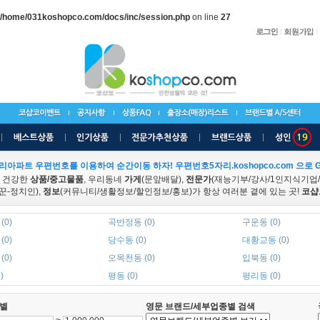
/home/031koshopco.com/docs/inc/session.php
on line
27
리아파트 우편번호를 이용하여 순간이동 하자! 우편번호5자리.koshopco.com 으로 G
 건강한
상품/중고물품
, 우리동네
가게
(문앞배달),
전문가
(재능기부/강사/1인지식기업
꾼-정치인),
정보
(커뮤니티/생활정보/할인정보/홍보)가 항상 여러분 곁에 있는 곳!
코샵
(0)
곡반정동 (0)
구운동 (0)
(0)
당수동 (0)
대황교동 (0)
(0)
오목천동 (0)
입북동 (0)
)
평동 (0)
평리동 (0)
별
영문 브랜드/세부업종별 검색