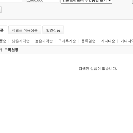
~
품
적립금 적용상품
할인상품
품순
|
낮은가격순
|
높은가격순
|
구매후기순
|
등록일순
|
가나다순
|
가나다
0개
오목천동
검색된 상품이 없습니다.