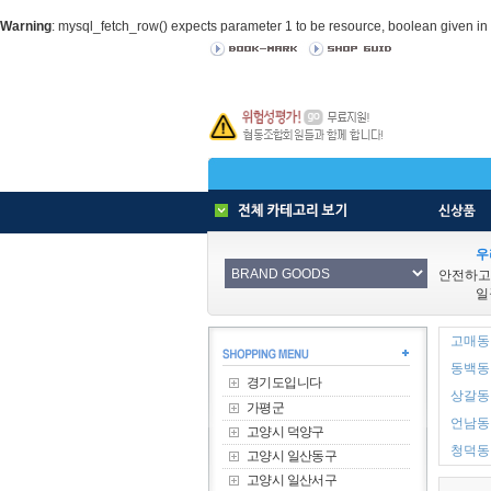
Warning
: mysql_fetch_row() expects parameter 1 to be resource, boolean given in
우
안전하고
일
고매동 
동백동 
경기도입니다
상갈동 
가평군
언남동 
고양시 덕양구
청덕동 
고양시 일산동구
고양시 일산서구