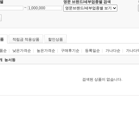
별
영문 브랜드/세부업종별 검색
~
품
적립금 적용상품
할인상품
품순
|
낮은가격순
|
높은가격순
|
구매후기순
|
등록일순
|
가나다순
|
가나다
0개
농서동
검색된 상품이 없습니다.