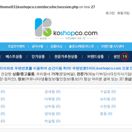
/home/031koshopco.com/docs/inc/session.php
on line
27
리아파트 우편번호를 이용하여 순간이동 하자! 우편번호5자리.koshopco.com 으로 G
 건강한
상품/중고물품
, 우리동네
가게
(문앞배달),
전문가
(재능기부/강사/1인지식기업
꾼-정치인),
정보
(커뮤니티/생활정보/할인정보/홍보)가 항상 여러분 곁에 있는 곳!
코샵
(0)
공세동 (0)
구갈동 (0)
(0)
마북동 (0)
보라동 (0)
(0)
상하동 (0)
서천동 (0)
(0)
영덕동 (0)
중동 (0)
(0)
하갈동 (0)