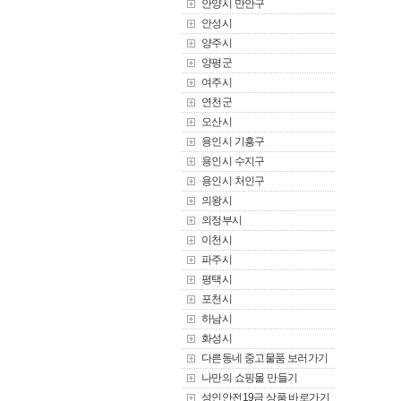
안양시 만안구
안성시
양주시
양평군
여주시
연천군
오산시
용인시 기흥구
용인시 수지구
용인시 처인구
의왕시
의정부시
이천시
파주시
평택시
포천시
하남시
화성시
다른동네 중고물품 보러가기
나만의 쇼핑몰 만들기
성인안전19금 상품 바로가기