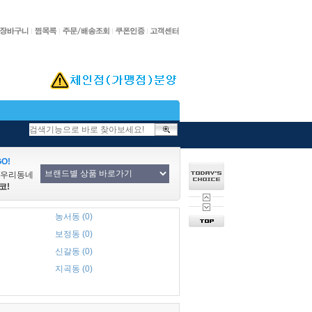
O!
/우리동네
코!
농서동 (0)
보정동 (0)
신갈동 (0)
지곡동 (0)