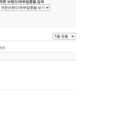
국문 브랜드/세부업종별 검색
역순