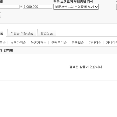
별
영문 브랜드/세부업종별 검색
~
품
적립금 적용상품
할인상품
품순
|
낮은가격순
|
높은가격순
|
구매후기순
|
등록일순
|
가나다순
|
가나다
0개
양지면
검색된 상품이 없습니다.