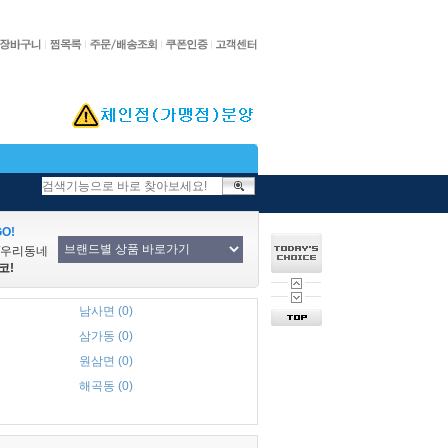
O!
/우리동네
코!
남사면 (0)
삼가동 (0)
원삼면 (0)
해곡동 (0)