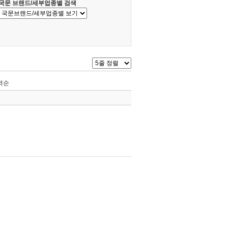
국문 브랜드/세부업종별 검색
역순