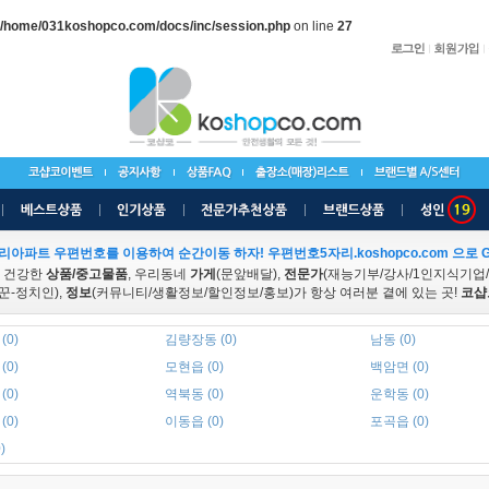
/home/031koshopco.com/docs/inc/session.php
on line
27
리아파트 우편번호를 이용하여 순간이동 하자! 우편번호5자리.koshopco.com 으로 G
 건강한
상품/중고물품
, 우리동네
가게
(문앞배달),
전문가
(재능기부/강사/1인지식기업
꾼-정치인),
정보
(커뮤니티/생활정보/할인정보/홍보)가 항상 여러분 곁에 있는 곳!
코샵
(0)
김량장동 (0)
남동 (0)
(0)
모현읍 (0)
백암면 (0)
(0)
역북동 (0)
운학동 (0)
(0)
이동읍 (0)
포곡읍 (0)
)