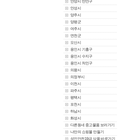
안양시 만안구
안성시
양주시
양평군
여주시
연천군
오산시
용인시 기흥구
용인시 수지구
용인시 처인구
의왕시
의정부시
이천시
파주시
평택시
포천시
하남시
화성시
다른동네 중고물품 보러가기
나만의 쇼핑몰 만들기
성인안전19금 상품 바로가기