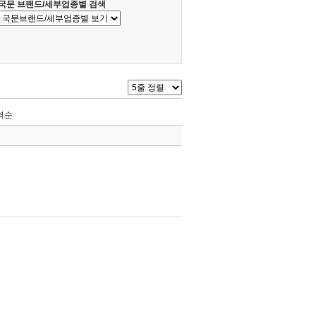
국문 브랜드/세부업종별 검색
역순