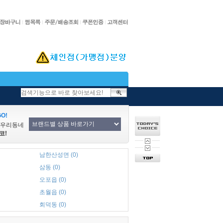
O!
/우리동네
코!
남한산성면 (0)
삼동 (0)
오포읍 (0)
초월읍 (0)
회덕동 (0)