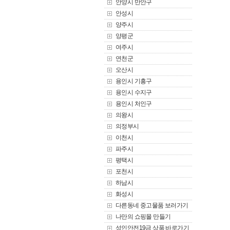
안양시 만안구
안성시
양주시
양평군
여주시
연천군
오산시
용인시 기흥구
용인시 수지구
용인시 처인구
의왕시
의정부시
이천시
파주시
평택시
포천시
하남시
화성시
다른동네 중고물품 보러가기
나만의 쇼핑몰 만들기
성인안전19금 상품 바로가기