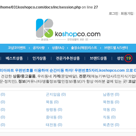
/home/031koshopco.com/docs/inc/session.php
on line
27
리아파트 우편번호를 이용하여 순간이동 하자! 우편번호5자리.koshopco.com 으로 G
 건강한
상품/중고물품
, 우리동네
가게
(문앞배달),
전문가
(재능기부/강사/1인지식기업
꾼-정치인),
정보
(커뮤니티/생활정보/할인정보/홍보)가 항상 여러분 곁에 있는 곳!
코샵
(0)
곤지암읍 (0)
남종면 (0)
(0)
목동 (0)
목현동 (0)
(0)
쌍령동 (0)
역동 (0)
(0)
중대동 (0)
직동 (0)
(0)
태전동 (0)
퇴촌면 (0)