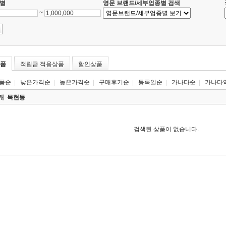
별
영문 브랜드/세부업종별 검색
~
품
적립금 적용상품
할인상품
품순
|
낮은가격순
|
높은가격순
|
구매후기순
|
등록일순
|
가나다순
|
가나다
0개
목현동
검색된 상품이 없습니다.